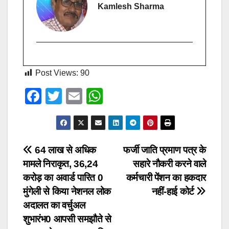
Kamlesh Sharma
Post Views:
90
F
T
E
W
a
wi
m
h
c
tt
ail
at
e
er
s
Post
64 लाख से अधिक
फर्जी जाति प्रमाण पत्र के
b
A
मामले निराकृत, 36,24
सहारे नौकरी करने वाले
navigation
o
p
करोड़ का अवार्ड पारित 0
कर्मचारी पेंशन का हकदार
o
p
मुंगेली से किया नेशनल लोक
नहीं-हाई कोर्ट
अदालत का वर्चुअल
k
शुभारंभ0 आपसी समझौते से