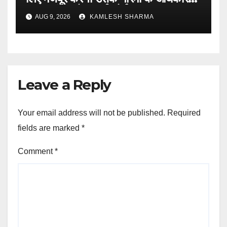
का उल्लंघन होगा-हाई कोर्ट
AUG 9, 2026
KAMLESH SHARMA
Leave a Reply
Your email address will not be published.
Required
fields are marked
*
Comment
*