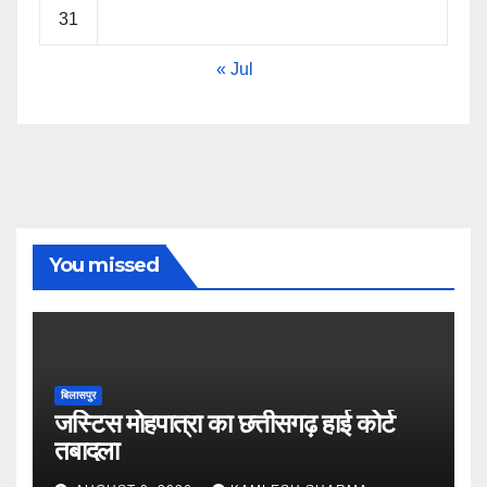
31
« Jul
You missed
बिलासपुर
जस्टिस मोहपात्रा का छत्तीसगढ़ हाई कोर्ट
तबादला