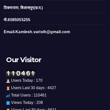
टिकरापारा
,
बिलासपुर(छ.ग़.)
मो.8085055255
Email-Kamlesh.varisth@gmail.com
Our Visitor
Users Today : 170
Users Last 30 days : 4427
Total Users : 110461
Views Today : 208
Views Last 30 days : 5611