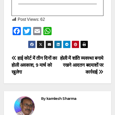
Post Views:
62
F
T
E
W
a
wi
m
h
c
tt
ail
at
e
er
s
Post
हाई कोर्ट में तीन दिनों का
होली में शांति व्यवस्था बनाये
b
A
होली अवकाश, 9 मार्च को
रखने आदतन बदमाशों पर
navigation
o
p
खुलेगा
कार्रवाई
o
p
k
By
kamlesh Sharma