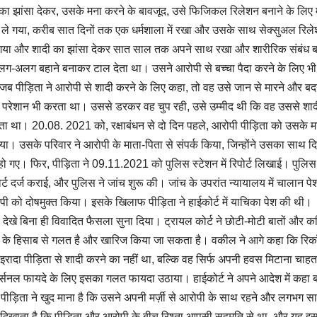
का झांसा देकर, उसके मना करने के बावजूद, उसे फिजिकल रिलेशन बनाने के लिए
ले गया, करीब सात दिनों तक एक धर्मशाला में रखा और उसके साथ सेक्सुअल रिल
 गया और शादी का झांसा देकर सात साल तक अपने साथ रखा और शारीरिक संबंध 
ग-अलग बहाने बनाकर टाल देता था। उसने आरोपी से बच्चा पैदा करने के लिए भी
 जब पीड़िता ने आरोपी से शादी करने के लिए कहा, तो वह उसे जान से मारने और ब
 परेशान भी करता था। उससे डरकर वह चुप रही, उसे उम्मीद थी कि वह उससे शा
ेता था। 20.08. 2021 को, रक्षाबंधन से दो दिन पहले, आरोपी पीड़िता को उसके म
ा। उसके परिवार ने आरोपी के माता-पिता से संपर्क किया, जिन्होंने उसका साथ दि
 गए। फिर, पीड़िता ने 09.11.2021 को पुलिस स्टेशन में रिपोर्ट लिखाई। पुलिस 
र्ज कराई, और पुलिस ने जांच शुरू की। जांच के उपरांत न्यायालय में चालान पे
पी को दोषमुक्त किया। इसके खिलाफ पीड़िता ने हाईकोर्ट में याचिका पेश की थी।
को देखे बिना ही विवादित फैसला सुना दिया। ट्रायल कोर्ट ने छोटी-मोटी बातों और कम
के हिसाब से गलत है और खारिज किया जा सकता है। वकील ने आगे कहा कि रिकॉर्
ा इरादा पीड़िता से शादी करने का नहीं था, बल्कि वह सिर्फ अपनी हवस मिटाना चाह
सनल फायदे के लिए इसका गलत फायदा उठाया। हाईकोर्ट ने अपने आदेश में कहा 
भी, पीड़िता ने खुद माना है कि उसने अपनी मर्ज़ी से आरोपी के साथ रहने और लगभग 
दिखाता है कि पीड़िता और आरोपी के बीच रिश्ता आपसी सहमति से था, और यह इ