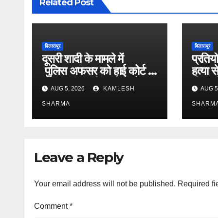
Related Post
बिलासपुर
बिलासपुर
दूसरी शादी के मामले में
प्रतियो
पुलिस अफसर को हाई कोर्ट से
हत्या 
राहत 00 दूसरी पत्नी ने दो
पीएससी
AUG 5, 2026
KAMLESH
AUG 5
शादी करने की शिकायत की थी
नियमित
SHARMA
राज्य स
SHARM
भर्ती घ
Leave a Reply
Your email address will not be published.
Required fi
Comment
*