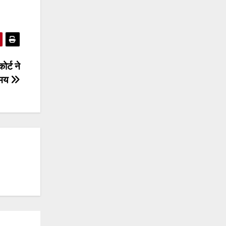
ोर्ट ने
समय