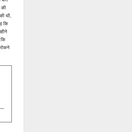
े की
की थी,
ूद कि
हीने
 कि
 रोकने