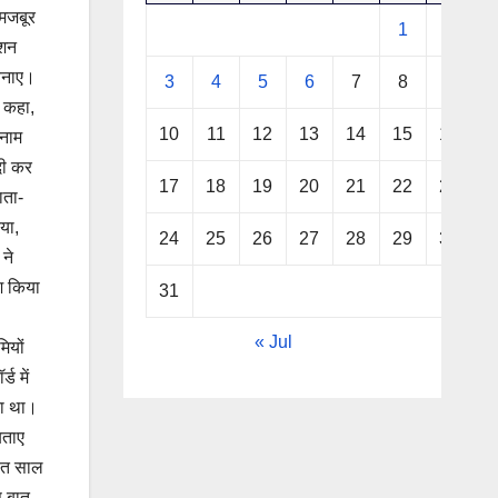
 मजबूर
1
2
ेशन
बनाए।
3
4
5
6
7
8
9
 कहा,
10
11
12
13
14
15
16
दनाम
दी कर
17
18
19
20
21
22
23
ाता-
या,
24
25
26
27
28
29
30
ने
श किया
31
« Jul
ियों
ड में
ता था।
बताए
सात साल
स बात