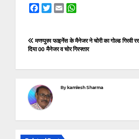
F
T
E
W
a
wi
m
h
c
tt
ail
at
e
er
s
Post
मणप्पुरम फाइनेंस के मैनेजर ने चोरी का गोल्ड गिरवी
b
A
दिया 00 मैनेजर व चोर गिरफ्तार
navigation
o
p
o
p
k
By
kamlesh Sharma