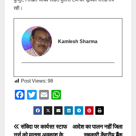
रही।
Kamlesh Sharma
Post Views:
98
F
T
E
W
a
wi
m
h
c
tt
ail
at
e
er
s
Post
संविदा पर कार्यरत स्टाफ
आदेश का पालन नहीं जिला
b
A
नर्स को मातृत्व अवकाश के
सहकारी केंद्रीय बैंक