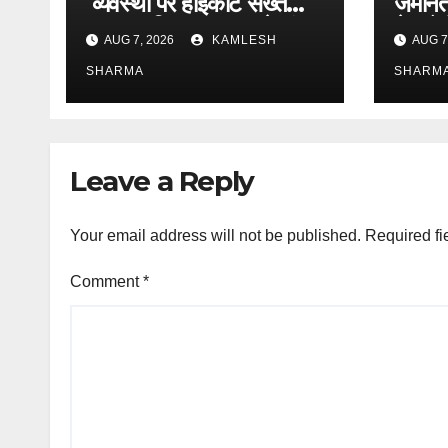
व्यवस्था पर हाईकोर्ट सख्त
जमानत 
0 नगर निगम आयुक्त से मांगा
ने फाँ
AUG 7, 2026
KAMLESH
AUG 7
नया शपथपत्र
SHARMA
SHARM
Leave a Reply
Your email address will not be published.
Required fi
Comment
*