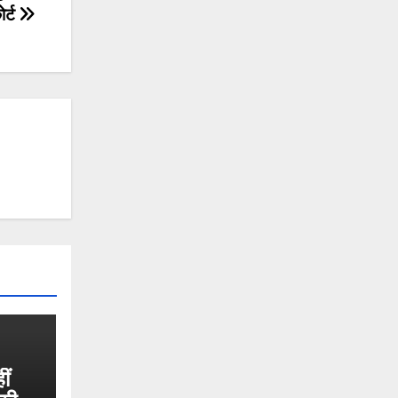
ोर्ट
ीं