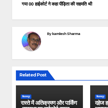
b
A
गया 00 हाईकोर्ट ने कहा पीड़िता की सहमति थी
navigation
o
p
o
p
k
By
kamlesh Sharma
Related Post
बिलासपुर
बिलासपुर
रास्ते में अतिक्रमण और पार्किंग
दहेज ह