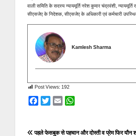
वाली समिति के सदस्य न्यायमूर्ति नरेश कुमार चंद्रवंशी, न्यायमूर्
सीएसजेए के निदेशक, सीएसजेए के अधिकारी एवं कर्मचारी उपस्थ
Kamlesh Sharma
Post Views:
192
F
T
E
W
a
wi
m
h
c
tt
ail
at
e
er
s
Post
पहले फेसबुक से पहचान और दोस्ती व प्रेम फिर यौन 