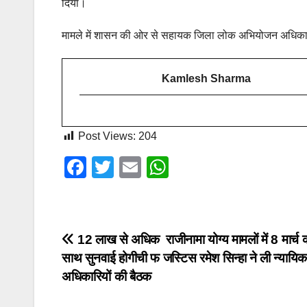
दिया।
मामले में शासन की ओर से सहायक जिला लोक अभियोजन अधिकारी श
Kamlesh Sharma
Post Views:
204
F
T
E
W
a
wi
m
h
c
tt
ail
at
e
er
s
Post
12 लाख से अधिक राजीनामा योग्य मामलों में 8 मार्च
b
A
साथ सुनवाई होगीची फ जस्टिस रमेश सिन्हा ने ली न्यायिक
navigation
o
p
अधिकारियों की बैठक
o
p