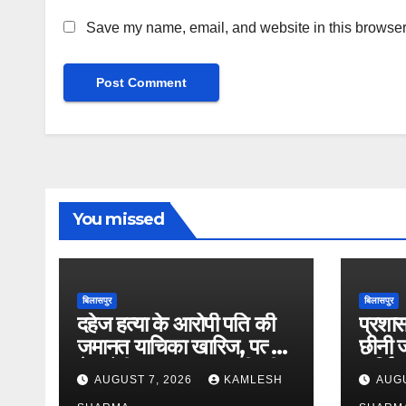
Save my name, email, and website in this browser 
You missed
बिलासपुर
बिलासपुर
दहेज हत्या के आरोपी पति की
प्रशास
जमानत याचिका खारिज, पत्नी
छीनी 
ने फाँसी लगाकर खुदकुशी की
अर्जित 
AUGUST 7, 2026
KAMLESH
AUGU
विभाग